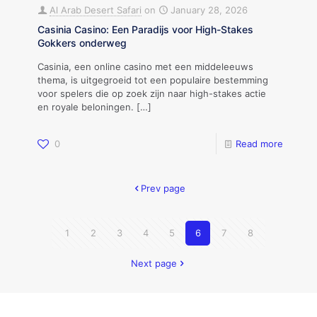
Al Arab Desert Safari
on
January 28, 2026
Casinia Casino: Een Paradijs voor High-Stakes
Gokkers onderweg
Casinia, een online casino met een middeleeuws
thema, is uitgegroeid tot een populaire bestemming
voor spelers die op zoek zijn naar high-stakes actie
en royale beloningen.
[…]
0
Read more
Prev page
1
2
3
4
5
6
7
8
Next page