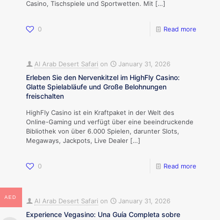
Casino, Tischspiele und Sportwetten. Mit
[…]
0
Read more
Al Arab Desert Safari
on
January 31, 2026
Erleben Sie den Nervenkitzel im HighFly Casino:
Glatte Spielabläufe und Große Belohnungen
freischalten
HighFly Casino ist ein Kraftpaket in der Welt des
Online-Gaming und verfügt über eine beeindruckende
Bibliothek von über 6.000 Spielen, darunter Slots,
Megaways, Jackpots, Live Dealer
[…]
0
Read more
AED
Al Arab Desert Safari
on
January 31, 2026
Experience Vegasino: Una Guía Completa sobre