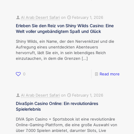
Al Arab Desert Safari
on
February 1, 2026
Erleben Sie den Reiz von Shiny Wilds Casino: Eine
Welt voller ungebändigtem Spaß und Glück
Shiny Wilds, ein Name, der den Nervenkitzel und die
Aufregung eines unentdeckten Abenteuers
hervorruft, lädt Sie ein, in sein lebendiges Reich
einzutauchen, in dem die Grenzen
[…]
0
Read more
Al Arab Desert Safari
on
February 1, 2026
DivaSpin Casino Online: Ein revolutionäres
Spielerlebnis
DIVA Spin Casino + Sportsbook ist eine revolutionäre
Online-Gaming-Plattform, die eine große Auswahl von
über 7.000 Spielen anbietet, darunter Slots, Live